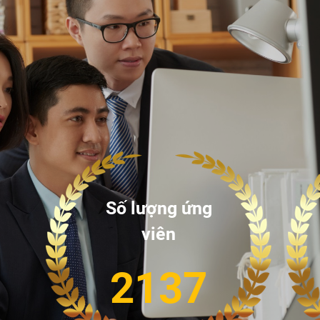
Số lượng ứng
viên
2137