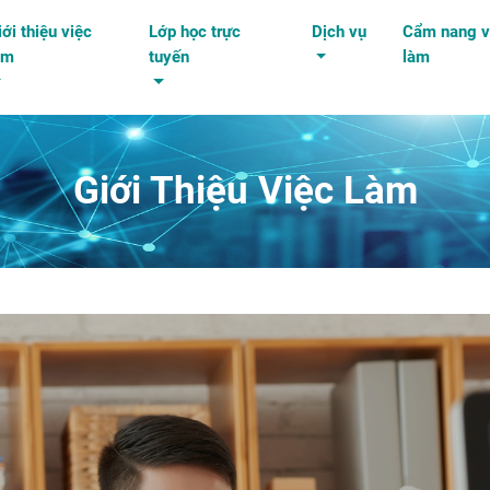
iới thiệu việc
Lớp học trực
Dịch vụ
Cẩm nang v
àm
tuyến
làm
Giới Thiệu Việc Làm