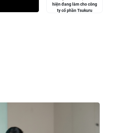
hiện đang làm cho công
ty cổ phần Tsukuru
(Hokkaido, khối cơ khí)
Lời bình của ứng viên