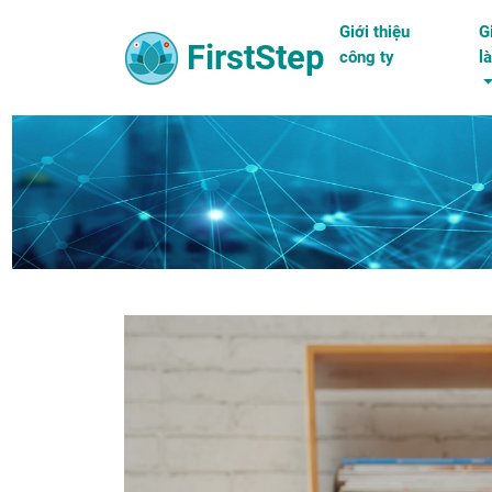
Giới thiệu
G
FirstStep
công ty
l